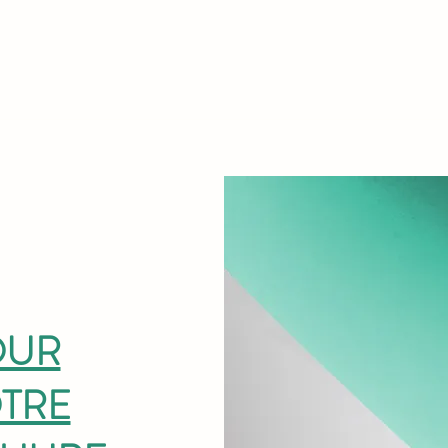
Nos actions
Adjuvants & AB
Actualités
Communiqués de pres
OUR
TRE